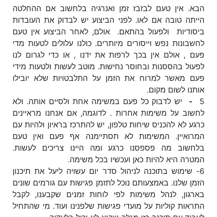
הבא. אין טעם לבזבז זמן ואנרגיה בלחשוב אם ההחלטה
הייתה טובה אם לאו. לפני הביצוע יש לבדוק את העובדות
ביסודיות ולפעול בהתאם. אולם, לאחר הביצוע אין טעם
לחשבונות נפש וייסורים מיותרים. כולנו עלולים לטעות מדי
פעם , אולם אין בכך לרפות את ידנו , או כדי לגרום לנו
לפעול בהססנות ובחוסר נחישות. מוטב לעשות ולטעות מידי
פעם מאשר למרוח את הזמן על התלבטויות שלא יובילו
אותנו לשום מקום.
5
-
יש לדבוק כל פעם במשימה אחת ולסיים אותה. ולא
לחשוב על משימות אחרות . לדוגמה, אם אנחנו מראיינים
כרגע לא להכניס שיחות טלפון, יש להתרכז בראיון ולהיות עם
המרואיין. המשימות לא תסתיימנה אף פעם ואין טעם
בלחשוב מה פספסנו כרגע ומה היינו צריכים לעשות.
המטרה היא להיות כאן ועכשיו בכל משימה.
6- שימוש בתוכנה לניהול סדר יום עשויה ליעל את תיכנון
הזמן שלנו. באמצעותם נוכל לתזמן פגישות עם גורמים שונים
בארגון, לנהל משימות לפי לוחות זמנים שקבענו, לקבל
התראות קוליות על מועדי פגישות שלפנינו ועוד. מי שהתחיל