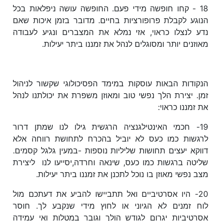
18 - קחו חופשה מידי פעם. החופשה עושה ניפלאות בכל
הנוגע לקבלת פרופורציות בחיים. מדובר בזמן איכות שאם
נדע לנצלו כראוי, אזי נמלא את המצברים ונגיע לעבודה
מאוזנים יותר ומסוגלים לנהל את זמננו ביתר יעילות.
הנקודות הבאות עוסקות במימד הפסיכולוגי שקשור לניהול
זמן. יצירת הלך נפשי טוב ומאוזן משפרת את יכולתנו לנהל
את זמננו כראוי:
19- חכמי האינטילגנציה הרגשית גילו לנו שמתן דרור
לרגשות כמו כעס לא יוביל בהכרח לתחושת רווחה אלא
דווקא יעצים תחושות שליליות נוספות -במעין גלגל קסמים.
שליטה ברגשות כמו כעס, שינאה וחרדה,יסייעו לנו ליצירת
מצב נפשי מאוזן בו נוכל לתכנן את זמננו ביתר יעילות.
20- היו אסרטיביים ואל תתביישו להביע את דעתכם מול
לוח זמנים לא הגיוני או לחוץ מידי שנקבע לך. חוסר
אסרטיביות יגרום לגודש הולך וגובר במטלות ואי עמידה