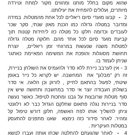
שהוא מקום בחלל מוחנו ומהווים מקור למתח וטירדה
מיותרים, ועלולים להפחית את יעילותנו.
2
-
קבעו מועדי סיום ריאליים לכל אחת מהמטלות. במידה
ומדובר במטלה גדולה כמו הכנת מאזן שנתי, סקר שכר
לעובדים וכדומה חלקו כל מטלה כזו ליחידות קטנות תוך
קביעת מועד סיום לכל אחד מהם. חלוקה מטלה גדולה
למטלות משנה שנעשות במרווחי זמן ריאליים, יוצרת
תחושת מסוגלות והופכת את המשימה המאיימת כאתגר
שניתן לעמוד בו.
3 - אין לערבב ניירת ללא סדר ולהעמיס את השולחן בניירת,
זה רק "מבלגן" את המחשבה. יש לקרוא כל נייר באופן
שיטתי, לפעול בהתאם לתייק , לזרוק וכן הלאה. אי סדר
בשולחן העבודה יוצר אי סדר במחשבה ותחושה שיש אין
סוף מטלות שרובצות על גבנו ומחכות לטיפול. כאשר נעשה
סדר בניירות נגלה פתאום שחלקם הגדול כבר לא רלוונטי
וניתן להשליך אותו לפח האשפה, חלקן דורש טיפול קל
ומהיר. לאחר סידור כזה נימצא שאנו מתפנים להתעסק
במטלות העיקריות .
4
-
לאחר שהגעתם להחלטה שכחו אותה ועברו לנושא