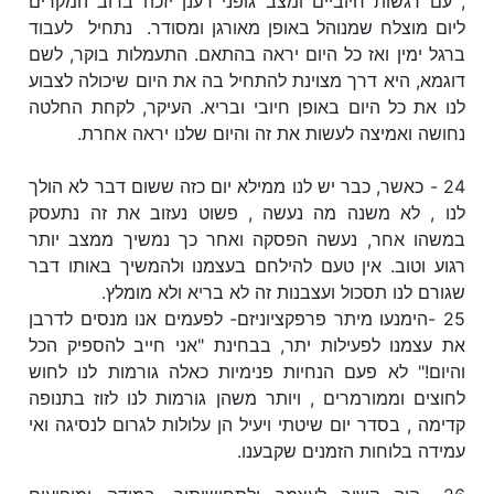
, עם רגשות חיוביים ומצב גופני רענן יזכה ברוב המקרים
ליום מוצלח שמנוהל באופן מאורגן ומסודר. נתחיל לעבוד
ברגל ימין ואז כל היום יראה בהתאם. התעמלות בוקר, לשם
דוגמא, היא דרך מצוינת להתחיל בה את היום שיכולה לצבוע
לנו את כל היום באופן חיובי ובריא. העיקר, לקחת החלטה
נחושה ואמיצה לעשות את זה והיום שלנו יראה אחרת.
24 - כאשר, כבר יש לנו ממילא יום כזה ששום דבר לא הולך
לנו , לא משנה מה נעשה , פשוט נעזוב את זה נתעסק
במשהו אחר, נעשה הפסקה ואחר כך נמשיך ממצב יותר
רגוע וטוב. אין טעם להילחם בעצמנו ולהמשיך באותו דבר
שגורם לנו תסכול ועצבנות זה לא בריא ולא מומלץ.
25 -הימנעו מיתר פרפקציוניזם- לפעמים אנו מנסים לדרבן
את עצמנו לפעילות יתר, בבחינת "אני חייב להספיק הכל
והיום!" לא פעם הנחיות פנימיות כאלה גורמות לנו לחוש
לחוצים וממורמרים , ויותר משהן גורמות לנו לזוז בתנופה
קדימה , בסדר יום שיטתי ויעיל הן עלולות לגרום לנסיגה ואי
עמידה בלוחות הזמנים שקבענו.