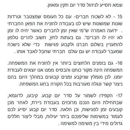
וצמא תסייע לניהול סדר יום תקין ומאוזן.
15 - לא לשכוח חברים- עם כל העומס שמצטבר וטרדות
שונות שמשונות שיש לנו בעבודה להזניח את הפאן החברתי
. ידועה האמרה ש"מי שאין זמן לחברים כאשר יהיה לו זמן
לא יהיו לו חברים". גם בעתות לחץ, חשוב להרים טלפון
להתעניין בשלום חברנו ולקבוע פגישות כדי שלא נישכח
שמעבר לעבודה יש גם עולם חברתי שחבל לאבד אותו .
16- גם בזמנים הלחוצים ביותר אין להזניח את המשפחה.
המשפחה הינה מקור כוחנו והבסיס ממנו אנו יוצאים לעבודת
יומנו. לכן מומלץ שניקבע זמנים קבועים במהלך היום בהם
ניצור קשר ונגלה מעורבות בכל הקורה בחוג המשפחה.
17- הקפידו לשמור על סדר יום קבוע. קיבעו, לדוגמא,
שבתחילת היום הנכם מרוכזים בעבודת ניירת, לאחר מכן
קובעים זמן לפגישות, וכן הלאה. סדר יום קבוע יסייע לכם
לעמוד במשימות שליפנכם ביתר יעילות, מבלי ליצור חללים
גדולים מידי בין משימה למשימה .