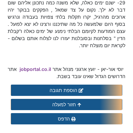
29- ישנם ימים כאלה, שלא משנה כמה נתכונן אליהם שום
דבר לא ילך. נקום על צד שמאל , הפקקים בבוקר יהיו
ארוכים מהרגיל, יקרו תקלות בלתי צפויות בעבודה ונרגיש
בסוף היום שלמעשה כל מה שתיכננו ורצינו לא יצא לפועל .
עצם המודעות לקיומם הבלתי נימנע של ימים כאלה ו"קבלת
הדין " בסלחנות ובסובלנות יעזרו לנו לצלוח אותם בשלום -
לקראת יום מוצלח יותר.
יוסי אור-יאן - יועץ ארגוני מנהל אתר
jobportal.co.il
אתר
הדרושים הגדול שאינו עובד בשבת.
הוספת תגובה
חזור למעלה
הדפס