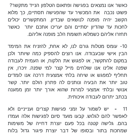
כאשר אנו נמצאים בפגישה ופתאום הטלפון הנייד מתקשר?
פשוט נכבה את המכשיר עד שהפגישה תסתיים, כך מלוא
הקשב יהיה מופנה לנושאים שבדיון. המתקשרים יכולים
לחכות עד שהדיון יסתיים והם יעריכו אתכם יותר כאשר
תחזרו אליהם כשמלוא תשומת הלב מופנה אליהם.
10- עומס מטלות גורם לנו, לא אחת, להזניח את המימד
הבין אישי שבעבודה. אנו רוצים להספיק כמה שיותר ולכן
במקום להתקשר, או לפגוש את הלקוח, או העמית לעבודה
שפנה אלינו אנו שולחים מייל קצר למי שפנה. זיכרו, אין
תחליף למפגש או שיחה בלתי אמצעית דרכה אנו לומדים
טוב יותר את הבעיה ונותנים לה פתרון הולם יותר. קשר
אנושי ובלתי אמצעי למרות שהוא אורך יותר זמן ממענה
בכתב יתרום לעבודה איכותית.
11
-
יש לשמור על זמני פגישות קצרים וענייניים ולא
לאפשר להם לגלוש. קבעו מועד סיום לפגישות אלה ועמדו
בהם. גלישה קטנה בכל פעם יוצרת דחייה של משימות
שמחכות בתור ובסופו של דבר יוצרת פיגור גדול בלוח