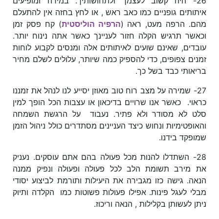
26- היה קשוב לעצמך ולתחושותיך. במידה ומופיעים
איתותים גופניים כמו כאב ראש , או לחץ בחזה אין להתעלם
מהם. הרפה מעט, ראה (
הרפיה הוליסטית
) קח פסק זמן
וכאשר תרגיש הקלה חזור לעניינך כאשר אתה נינוח יותר.
עובדים, שאינם שועים לאיתותים אלה ומנסים לקבוע לוחות
זמנים צפופים, כדי להספיק כמה שיותר, עלולים לשלם מחיר
בריאותי כבד בשל כך.
27- שמירה על מצב רוח טוב מאוזן יסייע לנו לנהל את זמננו
כראוי. כאשר אנו שרויים בדיכאון או עצבות הכל הופך למין
סלט לא מסודר ולא פתיר. נעבוד על הרגשת השמחה
והאופטימיות ונחוש כיצד העניינים מסתדרים כולל ניהול הזמן
שמופקד בידנו.
28- השתדלו להנות מכל פעולה בהם אתם עוסקים. נעניק
את מירב תשומת הלב לכל פעולה ופעולה ונפיק ממנה
הנאה. גישה כזו מגבירה את היעילות ותורמת לביצוע יסודי
מבלי לעגל פינות. אפילו פעולות פשוטות כמו הקלדה ותיוק
ניתן לעשותן בקלילות , הנאה וריכוז.