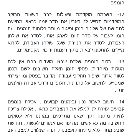
הזמנים.
12- השכמה מוקדמת ופעילות כבר בשעות הבוקר
המוקדמות תסייע לנו לארגן את סדר יומנו כראוי ומסייעת
לתחושה של שליטה בזמן ופיגור מיותר בלוחות הזמנים . זה
הזמן לעבור על סדר היום ולארגן אותו, לסדר את שולחן
העבודה, לסדר את הניירת שעל שולחן העבודה, לקרוא
מיילים ולהתכונן לבאות בתוך רעננות וריכוז מקסימליים.
13- בלוח הזמנים שלכם שבצו מועדים בהם אין לכם
מטלות מיוחדות. פסקי הזמן האלה חשובים לשם תכנון
לטווח ארוך ושיפור תהליכי עבודה. מדובר בפסק זמן יצירתי
שמסייע לחשוב על פתרונות חלופיים ודרכי עבודה הולמים
יותר.
14- חשוב לאכול נכון ובזמנים קבועים . אכילה בזמנים
קבועים עוזרת לנו למלא את המצברים כראוי . אכילה צריכה
להיות מתונה תוך שאנו מתרכזים במזוננו ולא עסוקים
החשיבה מה לא עשינו ומה עוד אנו אמורים לעשות . תחושת
שובע מתון ללא מתיחות ועצבנות יתרה שנלווים למצב רעב