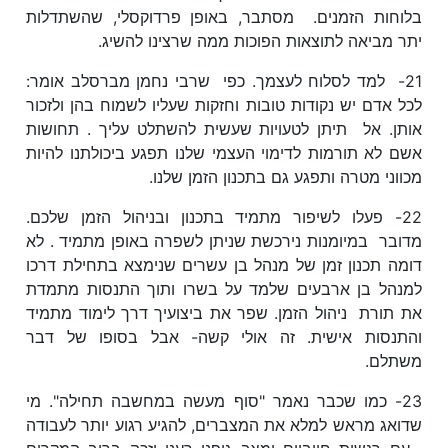
בלוחות הזמנים. מסתבר, באופן פרדוקסלי, שהשתדלות
יתר מביאה לתוצאות הפוכות ממה שרצינו להשיג.
21- למד לסלוח לעצמך. כפי שרבי נחמן מברסלב אומר:
לכל אדם יש נקודות טובות וחזקות שעליו לשמוח בהן ולזכור
אותן. אל תיתן לטעויות שעשית להשתלט עליך . תחושות
אשם לא תורמות לדימוי העצמי שלנו תפגע ביכולתנו להיות
מכווני מטרה ותפגע גם בתכנון הזמן שלנו.
22- פעלו לשיפור מתמיד בתכנון ובניהול הזמן שלכם.
מדובר במיומנות נירכשת שניתן לשפרה באופן מתמיד . לא
דומה תכנון זמן של מנהל בן עשרים שנימצא בתחילת דרכו
למנהל בן ארבעים שלמד על בשרו ותוך התנסות מתמדת
את תורת ניהול הזמן. שפר את ביצועיך דרך לימוד מתמיד
והתנסות אישית. זה אולי קשה- אבל בסופו של דבר
משתלם.
23- כמו שכבר נאמר "סוף מעשה במחשבה תחילה". מי
שדואג מראש למלא את המצברים, להגיע רגוע יותר לעבודה