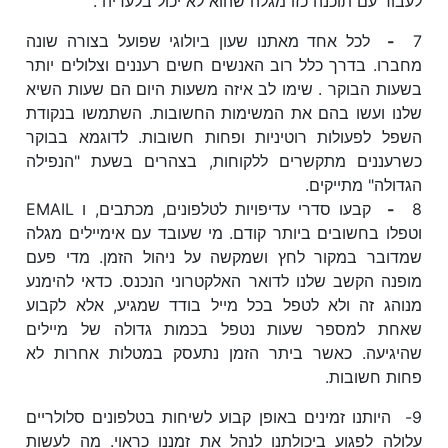
לעבוד עם תוכנה כזו מגלה שהוא לא יכול בלעדיה .
7
-
לכל אחד מאתנו שעון ביולוגי שפועל בצורה שונה
מחברו. בדרך כלל רוב האנשים חשים רעננים וצלולים יותר
בשעות הבוקר . שימו לב איזה משעות היום הם שעות השיא
שלנו ועשו בהם את המשימות החשובות. השתמשו בנקודת
השפל לפעולות רוטיניות ופחות חשובות. לדוגמא בבוקר
כשרעננים מתקשרים ללקוחות, בצהרים בשעת "הנפילה
הגדולה" מתייקים.
8
-
קבעו סדרי עדיפויות לטלפונים, מכתבים, ו EMAIL
וטפלו בחשובים ביותר קודם. מי שעובד עם אימיילים מגלה
שמדובר במקור לחץ ושמקשה על ניהול הזמן. מדי פעם
מופנה הקשב שלנו לדואר האלקטרוני הנכנס. כדאי להימנע
מנוהג זה ולא לטפל בכל מייל בודד שמגיע, אלא לקבוע
שאחת למספר שעות נטפל בכמות גדולה של מיילים
שהיגיעה. כאשר ביתר הזמן נתעסק במטלות אחרות לא
פחות חשובות.
9- היותנו זמינים באופן קבוע לשיחות בטלפונים סלולריים
עלולה לפגוע ביכולתנו לנהל את זמננו כראוי. מה לעשות