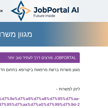
לוגו
אי
מגוון משר
Essay Body
JOBPORTAL פורצים דרך לעתיד טוב יותר
מגוון משרות ברשת מרפאות ביקורופא בתחום הדי
לינק למשרות -
o.il/%d7%9e%d7%a9%d7%a8%d7%95%d7%aa-
7%95%d7%aa%d7%a0%d7%99%d7%9d-2/