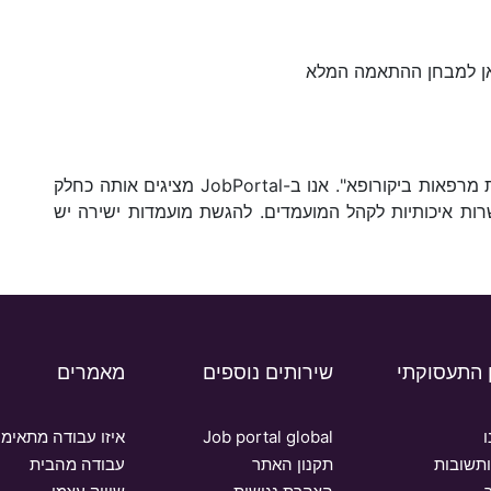
כאן למבחן ההתאמה המלא
המשרה פורסמה במקור באתר הקריירה של "רשת מרפאות ביקורופא". אנו ב-JobPortal מציגים אותה כחלק
רות איכותיות לקהל המועמדים. להגשת מועמדות ישירה יש
 התעסוקתי
שירותים נוספים
מאמרים
ו
Job portal global
איזו עבודה מתאימה
תשובות
תקנון האתר
עבודה מהבית