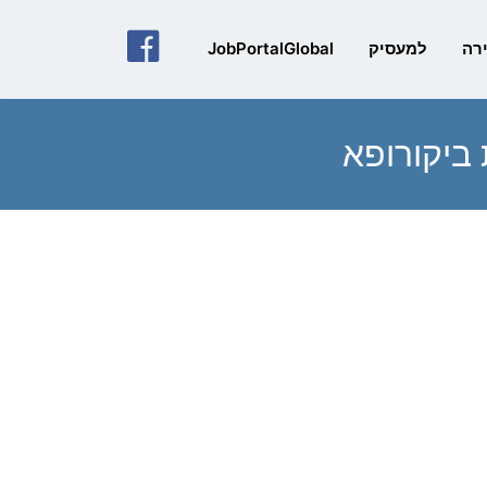
פייסבוק
רה
למעסיק
JobPortalGlobal
ביקורופא