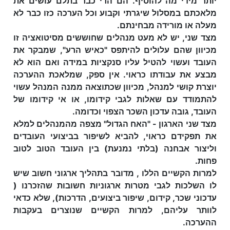
יותר מידי מה להוסיף. הם הרי כבר בתלם עושים את
מלאכתם במסלול שיגרתי וקבוע וכל הערכה כזו כבר לא
מעלה או מורידה מבחינתם.
מצד שני, יש לא מעט מנהלים שחוששים מסיטואציה זו
מכיוון שהם עלולים להיתפס "כאיש הרע", שמבקר את
העובד ועשוי להטיל עליו סנקציות במידה ואם הוא לא
מבצע את עבודתו כראוי. אין ספק, שמלאכת ההערכה
יוצרת קושי למנהל, מכיוון שכתוצאה ממנה המנהל עשוי
להתמודד עם שאלות לגבי קידומו, או אי קידומו של
העובד, גובה עדכון השכר הצפוי וכדומה.
מצד שני הארגון - "האח הגדול" מצפה מהמנהלים למלא
את תפקידם כראוי, להביא לשיפור בביצועי העובדים
וליצור אבחנה (בלתי נמנעת) בין העובד הטוב לטוב
פחות.
למרות הקשיים הללו , מדובר בתהליך ארגוני חשוב שיש
לו השלכות לגבי מטרות ארגוניות חשובות שהזכרנו (
עדכוני שכר, קידום, שיפור ביצועים, הדרכות), שלא כדאי
לוותר עליהם, למרות הקשיים שנוצרים בעקבות
ההערכה.