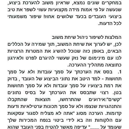
במחקרים שונים נמצא, שראיון משוב להערכת ביצוע,
שנעשה על פי אמות מידה מקצועיות עשוי לשפר את טיב
ביצועי העובדים בכעד שלושים אחוז! שיפור משמעותי
לכל הדעות.
המלצות לשיפור ניהול שיחת משוב
לכן, יש לערוך את שיחת המשוב, תוך שמירה על הכללים
הבאים, באופן כזה שנוכל להשיג את המטרות הרצויות
לנו עם מינימום של נזק שעשוי להיגרם לפרט ולאירגון
כתוצאה מתהליך ההערכה.
1. בסס את הערכתך על סמך עובדות ולא על סמך
תחושות - למד היטב את נתוני הביצוע של העובד , בדוק
את רמת ביצועיו על סמך עובדות ולא על סמך תחושות
בטן. רצוי שתבסס את הערכתך על בסיס נתונים
"קשים":אירועים שהתרחשו, תוצאות שהתקבלו
והתנהגויות שנצפו ולא על סמך תכונות ערטילאיות ודעות
קדומות. הערכה מסוג "אתה לא מצליח לסגור עסקאות
עם הלקוחות וזה בא לידי ביטוי בנפח המכירות שלך
שעומד על ____" עדיפה מאשר להטיח בפני העובד שהוא