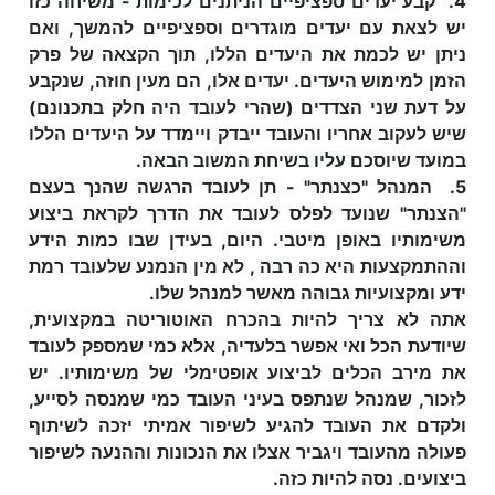
4. קבע יעדים ספציפיים הניתנים לכימות - משיחה כזו
יש לצאת עם יעדים מוגדרים וספציפיים להמשך, ואם
ניתן יש לכמת את היעדים הללו, תוך הקצאה של פרק
הזמן למימוש היעדים. יעדים אלו, הם מעין חוזה, שנקבע
על דעת שני הצדדים (שהרי לעובד היה חלק בתכנונם)
שיש לעקוב אחריו והעובד ייבדק ויימדד על היעדים הללו
במועד שיוסכם עליו בשיחת המשוב הבאה.
5. המנהל "כצנתר" - תן לעובד הרגשה שהנך בעצם
"הצנתר" שנועד לפלס לעובד את הדרך לקראת ביצוע
משימותיו באופן מיטבי. היום, בעידן שבו כמות הידע
וההתמקצעות היא כה רבה , לא מין הנמנע שלעובד רמת
ידע ומקצועיות גבוהה מאשר למנהל שלו.
אתה לא צריך להיות בהכרח האוטוריטה במקצועית,
שיודעת הכל ואי אפשר בלעדיה, אלא כמי שמספק לעובד
את מירב הכלים לביצוע אופטימלי של משימותיו. יש
לזכור, שמנהל שנתפס בעיני העובד כמי שמנסה לסייע,
ולקדם את העובד להגיע לשיפור אמיתי יזכה לשיתוף
פעולה מהעובד ויגביר אצלו את הנכונות וההנעה לשיפור
ביצועים. נסה להיות כזה.