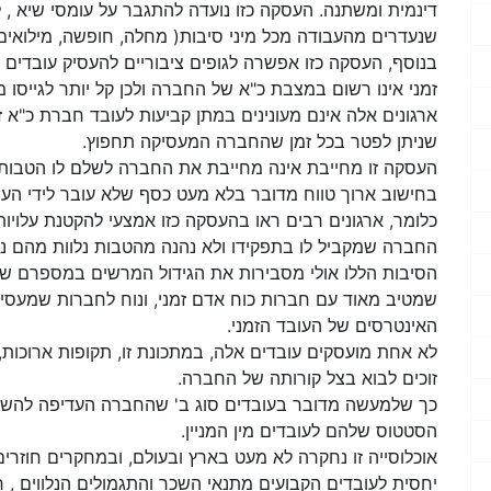
דינמית ומשתנה. העסקה כזו נועדה להתגבר על עומסי שיא , ל
שנעדרים מהעבודה מכל מיני סיבות( מחלה, חופשה, מילואים,
בנוסף, העסקה כזו אפשרה לגופים ציבוריים להעסיק עובדים 
זמני אינו רשום במצבת כ"א של החברה ולכן קל יותר לגייסו מ
ארגונים אלה אינם מעונינים במתן קביעות לעובד חברת כ"א זמ
שניתן לפטר בכל זמן שהחברה המעסיקה תחפוץ.
העסקה זו מחייבת אינה מחייבת את החברה לשלם לו הטבות סו
בחישוב ארוך טווח מדובר בלא מעט כסף שלא עובר לידי העו
כלומר, ארגונים רבים ראו בהעסקה כזו אמצעי להקטנת עלוי
החברה שמקביל לו בתפקידו ולא נהנה מהטבות נלוות מהם נה
הסיבות הללו אולי מסבירות את הגידול המרשים במספרם של ע
שמטיב מאוד עם חברות כוח אדם זמני, ונוח לחברות שמעסיק
האינטרסים של העובד הזמני.
לא אחת מועסקים עובדים אלה, במתכונת זו, תקופות ארוכות,
זוכים לבוא בצל קורותה של החברה.
כך שלמעשה מדובר בעובדים סוג ב' שהחברה העדיפה להשאי
הסטטוס שלהם לעובדים מין המניין.
אוכלוסייה זו נחקרה לא מעט בארץ ובעולם, ובמחקרים חוזרי
יחסית לעובדים הקבועים מתנאי השכר והתגמולים הנלווים , ח