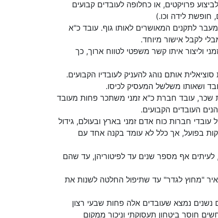
ביצוע פרויקטים, או כחלופה לעובדים קבועים
 חופשת לידה וכו.)
מעבר לתקנים המאושרים לאותו גוף. עובד כ"א
בלי לקבל אישור מיוחד.
ני וליצור איתו קשר משפטי לטווח ארוך, כך
ציאלית אותם נוהג להעניק לעובדיו הקבועים.
בד ושאותו משלשל המעסיק לכיסו.
ות שכר, עובד חברת כ"א זמני משתכר פחות מעובד
נים העובדים הקבועים.
ובדי חברות כוח אדם זמני בארץ ובעולם, גידול
ות בפועל, אך כלל לא עומד בקנה אחד עם
 לעיתים אף מספר שנים עד לפיטוריהן, עד שהם
ר "מחוץ לגדר" עד שתיפול החלטה לשנות את
ם נשנים נמצא שעובדים אלה פחות שבעי רצון
שים חוסר ביטחון תעסוקתי וניכור ממקום