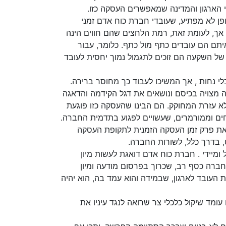
 הארגון והמדינה שמאפשרים העסקה כזו.
 לא מפתיע, שעובדי חברת כוח אדם זמני
אך, לעומת זאת, רמת הלחצים שהם חווים הינה
יתם הם עובדים כתף מול כתף. כלומר, עבור
של השקעה הם זוכים לתגמול נמוך יחסית לעובד
לי נחות , אך המשיכו לעבוד כך מחוסר ברירה.
 מצויה בכיסם ונושאים את דגל הקידמה והדאגה
 ללא עזרת המחוקק. הם הבינו שהעסקה כזו פוגעת
חים וממורמרים, שעשויים לפגוע בתדמית החברה.
את פרק זמן העסקה הזמנית לתקופת העסקה
 בדרך כלל, לשורות החברה.
ומיידי . חברת כוח אדם דואגת לעשות מיון
חברה כסף רב, שכרוך בפרסום מודעה ומיון
העובד לארגון, שבמידה והוא עמד בה, הוא יהיה
עומד שיקול כלכלי צר שרואה לנגד עיניו את