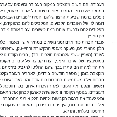
העבודה, הם חשים מנוצלים במקום העבודה וכועסים על ערכי
במחקר שערכתי במסגרת אוניברסיטת תל אביב מצאתי, באופן
נופלים ברמת שביעות הרצון שלהם יחסית לעובדים הקבועים 
דומה לזו של העובדים הקבועים, המקבילים להם בתפקידם, א
תפקידים להם נדרשת אותה רמת כישורים ועבור אותה מידה 
מין המניין.
עובדי חברות כוח אדם זמני נושאים במחיר אישי, מעמדי, כלכ
חלק מהארגונים, מעיקר מענפי התקשורת וההיי-טק, שהפרוטה
לעובד (מעניין ששני אלמנטים הולכים יחד) , הבינו נקודה זו
במוטיבציה של העובד הזמני, יוצרת קבוצה של עובדים מקופ
את הדילמה זו הם פתרו בכך שהם החליטו להגביל ביוזמתם 
מוקצבת בזמן ( מספר חודשים בודדים) לאחריה העובד נקלט,
חברות אלה משתמשות בחברות כוח אדם זמני כערוץ גיוס זול 
ראשוני, ומפנה את העובד לאחר היכרות איתו, ובכך חוסכת ל
העובדים. בנוסף תקופה זו מאפשרת לארגון לבחון את התאמת 
זכאי לענוד את דרגות הקביעות ולהיות חלק אורגני מהחברה.
אולם, ברוב החברות, אין פני הדברים כך. מאחורי העסקה כזו 
החיסכון בעלויות ותו לא.