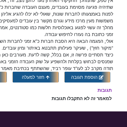
אין ספק, שהמהלך החקיקתי האחרון נועד לתקן מצב זה , או
שתיהיה פגיעה מסוימת בעובדים, מעצם העובדה שחברות כ"א 
לפנות באמצעותו לחברות שונות, שאולי לא יכלו להגיע אליהן
משמשות מעין מרכז מידע וגורם מקשר בין עובדים למעסיקים
מהלך זה עשוי לפגוע באוכלוסיות חלשות כמו סטודנטים, אמה
זמני כתובת בה נעזרו לחיפוש עבודה.
"מיקור חוץ") , שעיקר פעילותן תתבטא באיתור ומיון עובדים.
כיצד תסתיים פרשה זו, אם בכלל, קשה לדעת. מעורבים כאן ה
שמנסים לבחוש בקלחת ולהשפיע על שוק העבודה הזמני באר
תודה מקרב לב לעו"ד עופר רביד, שהשתתף בכתיבת מאמר ז
הוספת תגובה
חזור למעלה
תגובות
למאמר זה לא התקבלו תגובות