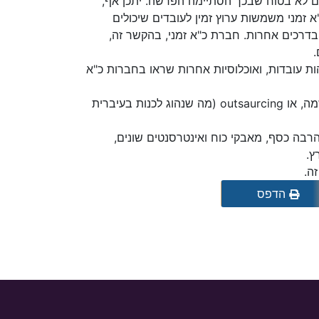
לם לא בטוח שבכך הסתיימה הפרשה. יתכן אף,
זמני משמשות ערוץ זמין לעובדים שיכולים
 בדרכים אחרות. חברת כ"א זמני, בהקשר זה,
.
ות עובדות, ואוכלוסיות אחרות שראו בחברות כ"א
אולי, המגמה הבאה היא הסבת חברות כ"א זמני לחברות השמה, או outsaurcing (מה שנהוג לכנות בעיברית
רבה כסף, מאבקי כוח ואינטרסנטים שונים,
ץ.
ה.
הדפס