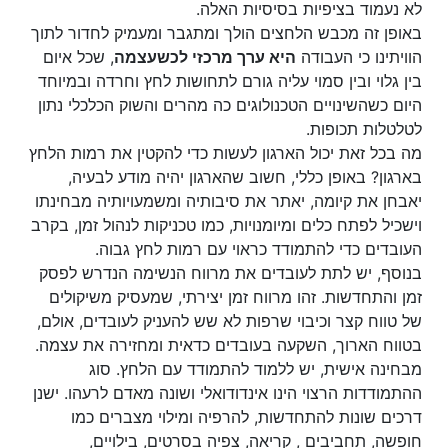
לא נעמוד בציפיות בסיסיות האלה.
באופן זה מכבש הלחצים הולך ומתגבר ומעמיק לחדור לתוך
הוויתינו כי העבודה
היא ערך מרכזי לכשעצמה
, שכל איום
בין גלוי ובין סמוי עליה גורם לתחושות לחץ וחרדה ובמיוחד
היום כשהשינויים הטכנולוגים כה מהרים והשוק הכלכלי נתון
לטלטלות תכופות.
מה בכל זאת יכול הארגון לעשות כדי להקטין את רמות הלחץ
בארגון? באופן כללי, חשוב שהארגון יהיה מודע לבעיה,
יאבחן את קיומה, יאתר את סיבותיה ומשמעויותיה מבחינתו
וישכיל לפתח כלים ומיומנויות, כמו טכניקות לנהול זמן, בקרב
העובדים כדי להתמודד כראוי עם רמות לחץ גבוה.
בנוסף, יש לתת לעובדים את מרווח הנשימה הנדרש לפסק
זמן והתחדשות. זהו מרווח זמן יצירתי, שמעסיק משיקולים
של טווח קצר וכיבוי שרפות לא שש להעניק לעובדים, אולם,
בטווח הארוך, השקעה בעובדים כדאית ומחזירה את עצמה.
מבחינה אישית, יש ללמוד להתמודד עם הלחץ. סוג
ההתמודדות הרצוי הינו אינדודואלי ושונה מאדם לרעהו. ישנן
דרכים שונות להתחדשות, להרפיה ומילוי מצברים כמו
חופשה, תחביבים , קריאה, צפיה בסרטים, בילויים,