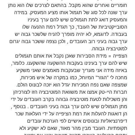
חומריים ואחרים שהוא מקבל. בהתאם לצרכים שלו הוא נותן
ערך שונה לכל סוג של תגמול אותו מציע המעסיק. במידה
והמעסיק דואג לתת תגמולים שיש להם ערך בעיניו
הסובייקטיביות של העובד, כך תגדל רמת ההנעה שלו
בעבודה. לדוגמא, לא יהיה מופרך להניח שלשכר גבוה יש
ערך גבוה בעיני רוב העובדים , ולכן נצפה ששכר גבוה יגרום
למוטיבציה גבוהה.
הצפייה = מידת הסבירות שאכן נקבל את אותם תגמולים
שיש להם ערך בעינינו בעקבות ההשקעה שהשקענו. כלומר,
באיזה מידה אני מעריך שבעקבות מאמצים שאני משקיע
מחכה לי "הגזר" המיוחל, כמו במקרה של איש מכירות,
שמצפה שאם נפח המכירות יגדל הוא יזכה לבונוס הולם.
חברות היי-טק אמצו את משוואת המוטיבציה הזו לצורכיהן
והן משכילות לטעת מוטיבציה גבוהה בקרב העובדים על ידי
מתן תגמולים שיש להם ערך גבוה בעיני העובדים . בנוסף ,
הן דואגות להעלות את רמת הציפייה על ידי העלאות שכר
דיפרנציאליות ובונוסים אישיים לפי הערכות עובדים
תקופתיות. העובד מבין מהר מאוד, שאם לא ישקיע ולא