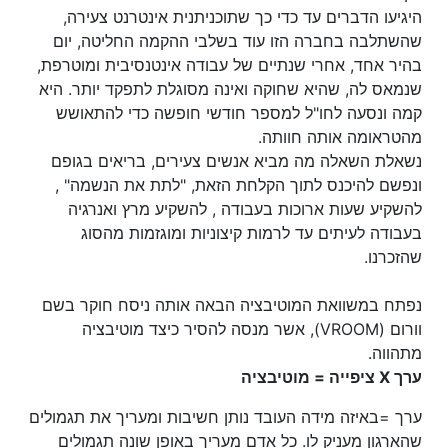
היגיעו הדברים עד כדי כך שתוכניתנית אינטרנט צעירה,
שהשתלבה בחברה הזו עוד בשלבי ההקמה החליטה, יום
בהיר אחד, אחרי שנתיים של עבודה אינטנסיבית ומוטרפת,
שנמאס לה, שהיא שחוקה ואינה מסוגלת לתפקד יותר. היא
קמה ונסעה לחו"ל למספר חודשי חופשה כדי להתאושש
מהטראומה אותה חוותה.
נשאלת השאלה מה מביא אנשים צעירים, בריאים בגופם
ונפשם להיכנס לתוך הקלחת הזאת, "לתת את הנשמה" ,
להשקיע שעות ארוכות בעבודה , להשקיע מרץ ואנרגיה
בעבודה לעיתים עד לרמות קיצוניות ומוגזמות מהסוג
שהזכרנו.
נפתח במשוואת המוטיבציה הבאה אותה ניסח חוקר בשם
וורום (VROOM), אשר מנסה להסיר כיצד מוטיבציה
מתהווה.
ערך X ציפייה = מוטיבציה
ערך =באיזה מידה העובד נותן חשיבות ומעריך את תגמולים
שהארגון מעניק לו. כל אדם מעריך באופן שונה תגמולים