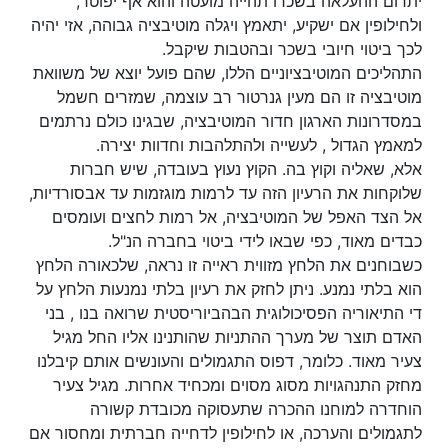
יתרום ההעלאה בשכרו תהייה מועטה והוא אף יפוטר,
ולחילופין אם ישקיע, יתאמץ ויגלה מוטיבציה גבוהה, אזי יהיה
לכך ביטוי חיובי בשכר ובהטבות שיקבל.
התהליכים המוטיבציוניים הללו, שהם פועל יוצא של משוואת
מוטיבציה זו הם מעין גנרטור רב עוצמה, שמזרים חשמל
במסדרונות הארגון חדור המוטיבציה, שבגינו כולם נרתמים
למאמץ הגדול , לעשייה ולהתלהבות וחדוות יצירה.
אלא, שאליה וקוץ בה. הקוץ נעוץ בעובדה, שיש חברות
שלוקחות את הרעיון הזה עד לרמות מוגזמות עד אבסורדיות,
אל הצד האפל של המוטיבציה, אל רמות לחצים ועומסים
כבדים מאוד, כפי שבאו לידי ביטוי בחברה הנ"ל.
כשבוחנים את הלחץ מזווית ראייה זו נראה, שלכאורה הלחץ
הוא בלתי נמנע. ניתן לחזק את רעיון בלתי נמנעות הלחץ על
די התיאוריה הפסיכולוגית הבהביוריסטית שרואה בנו , בני
האדם תוצר של מערך ההתניות שהותנינו אליו החל מגיל
צעיר מאוד. כלומר, דפוס התגמולים והעונשים אותם קיבלנו
מחזק התנהגויות מסוג מסוים ומכחיד אחרות. מגיל צעיר
הוחדרה למוחנו ההכרה שתעסוקה מכובדת קשורה
לתגמולים והערכה, או לחילופין לדחייה חברתית ומחסור אם