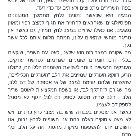
גובר, לחץ הדם עולה, קצב הנשימה מואץ, תחושה של יובש
בפה, השרירים מתכווצים ולעיתים עד כדי רעד.
הבעיה היא שכאשר נתונים ללחץ מתמשך המנגנונים
הפיסיולוגיים שאחראים להחזיר את הגוף למצב רפוי ומאוזן
נפגעים. אנו כאילו שרויים במצב לחץ תמידי, גם כאשר אין
טריגר מוחשי שמאיים עלינו, המתח מלווה אותנו לכל אשר
נלך.
מה שקורה במצב כזה הוא שלאט, לאט, עם השנים, שוקעים
בכלי הדם חומרים שומניים שגורמים לטרשת עורקים.
העורקים הרגישים ביותר לשקיעת השומנים הללו הם, למזלנו
הרע, דווקא העורקים שמזינים את הלב "העורקים הכליליים",
שהיצרות שלהם גורמת למצב של אי אספקה של דם ללב,
מה שגורם ל"התקף לב", או בשפה המקצועית לאוטם שריר
הלב . הלב שהיה מסוגל לספק דם לכל הגוף לא מסוגל
לספק דם לעצמו.
כאשר אנו עוסקים בעבודה שיש בה מצבי לחץ כרוניים, ויש
לא מעט עיסוקים כאלה בהם אנו חשופים ללחץ גבוה, אנו
חשופים יותר להשפעות מזיקות מהסוג הזה על הלב וכלי
הדם.