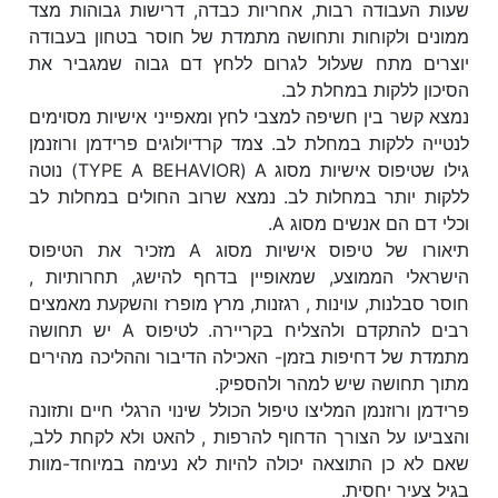
שעות העבודה רבות, אחריות כבדה, דרישות גבוהות מצד
ממונים ולקוחות ותחושה מתמדת של חוסר בטחון בעבודה
יוצרים מתח שעלול לגרום ללחץ דם גבוה שמגביר את
הסיכון ללקות במחלת לב.
נמצא קשר בין חשיפה למצבי לחץ ומאפייני אישיות מסוימים
לנטייה ללקות במחלת לב. צמד קרדיולוגים פרידמן ורוזנמן
גילו שטיפוס אישיות מסוג TYPE A BEHAVIOR) A) נוטה
ללקות יותר במחלות לב. נמצא שרוב החולים במחלות לב
וכלי דם הם אנשים מסוג A.
תיאורו של טיפוס אישיות מסוג A מזכיר את הטיפוס
הישראלי הממוצע, שמאופיין בדחף להישג, תחרותיות ,
חוסר סבלנות, עוינות , רגזנות, מרץ מופרז והשקעת מאמצים
רבים להתקדם ולהצליח בקריירה. לטיפוס A יש תחושה
מתמדת של דחיפות בזמן- האכילה הדיבור וההליכה מהירים
מתוך תחושה שיש למהר ולהספיק.
פרידמן ורוזנמן המליצו טיפול הכולל שינוי הרגלי חיים ותזונה
והצביעו על הצורך הדחוף להרפות , להאט ולא לקחת ללב,
שאם לא כן התוצאה יכולה להיות לא נעימה במיוחד-מוות
בגיל צעיר יחסית.