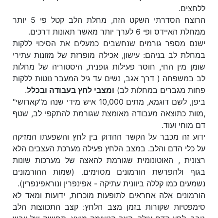
ללחצים.
הרוצח הסדרתי השקט הזה, מחלת הלב קטל פי 5 יותר
ממחלת האיידס ופי 6 לערך יותר מאשר תאונות דרכים.
ישנם מספר גורמים שנחשבים כמעלים את הסיכוי ללקות
במחלת לב בניהם: עישון, אכילה מופרזת של מזונות עתירי
שומן מין החי, חוסר פעילות גופנית, היסטוריה של מחלות
לב במשפחה ( דרך אגב, נשים עד גיל המעבר נוטות ללקות
פחות מגברים במחלות לב)
ומצבי לחץ בעבודה ובכלל
.
ביפן, לשם דוגמא, מתים 10,000 איש מידי שנה מ"קארושי"
,מוות כתוצאה מעבודה מאומצת שגורמת להתקפי לב, שטף
דם מוחי ועוד.
ידוע זה מכבר על הקשר ההדוק בין לחץ והשפעתו המזיקה
על כלי הדם והלב. במצב הלחץ פעילה מערכת העצבים הלא
רצונית , האוטונומית שגורמת להאצה של מערכות שונות
בגוף ולהפרשת הורמונים מסוימים. (שמות ההורמונים
נשמעים כמו קללה ביוונית עתיקה - אפינפרין ונוראפינפרין).
הורמונים אלה אחראים לתופעות מוכרות, ידועות ומאד לא
סימפטיות שקורות בזמן מצב הלחץ: קצב התכווצות הלב